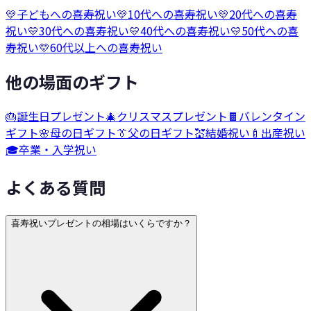
💛
子どもへの喜寿祝い
💛
10代への喜寿祝い
💛
20代への喜寿
祝い
💛
30代への喜寿祝い
💛
40代への喜寿祝い
💛
50代への喜
寿祝い
💛
60代以上への喜寿祝い
他の場面のギフト
🎂
誕生日プレゼント
🎄
クリスマスプレゼント
🍫
バレンタイン
ギフト
🌸
母の日ギフト
👔
父の日ギフト
💒
結婚祝い
🍼
出産祝い
🎓
卒業・入学祝い
よくある質問
喜寿祝いプレゼントの相場はいくらですか？