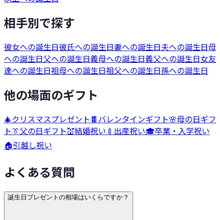
相手別で探す
彼女への誕生日
彼氏への誕生日
妻への誕生日
夫への誕生日
母
への誕生日
父への誕生日
義母への誕生日
義父への誕生日
女友
達への誕生日
祖母への誕生日
祖父への誕生日
孫への誕生日
他の場面のギフト
🎄
クリスマスプレゼント
🍫
バレンタインギフト
🌸
母の日ギフ
ト
👔
父の日ギフト
💒
結婚祝い
🍼
出産祝い
🎓
卒業・入学祝い
🏠
引越し祝い
よくある質問
誕生日プレゼントの相場はいくらですか？